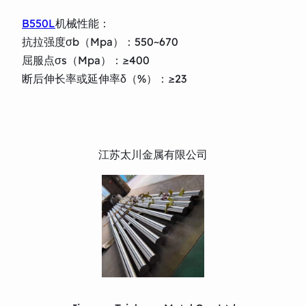
B550L
机械性能：
抗拉强度σb（Mpa）：550~670
屈服点σs（Mpa）：≥400
断后伸长率或延伸率δ（%）：≥23
江苏太川金属有限公司