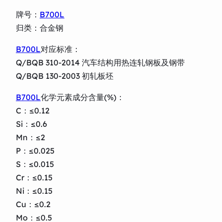
牌号：
B700L
归类：合金钢
B700L
对应标准：
Q/BQB 310-2014 汽车结构用热连轧钢板及钢带
Q/BQB 130-2003 初轧板坯
B700L
化学元素成分含量(%)：
C：≤0.12
Si：≤0.6
Mn：≤2
P：≤0.025
S：≤0.015
Cr：≤0.15
Ni：≤0.15
Cu：≤0.2
Mo：≤0.5