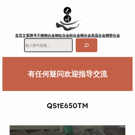
首页
文章
牌号
不锈钢
合金钢
钛合金
铝合金
铜合金
高温合金
精密合金
搜
索
有任何疑问欢迎指导交流
QStE650TM