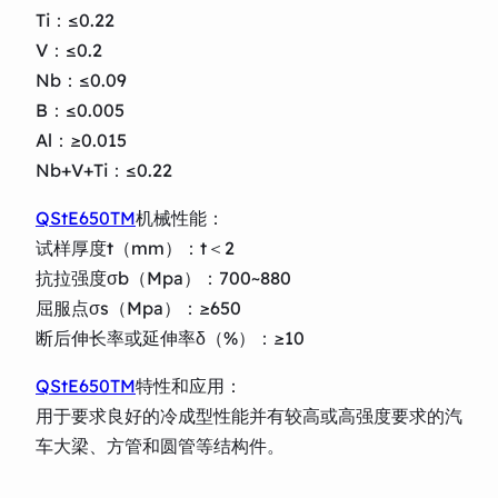
Ti：≤0.22
V：≤0.2
Nb：≤0.09
B：≤0.005
Al：≥0.015
Nb+V+Ti：≤0.22
QStE650TM
机械性能：
试样厚度t（mm）：t＜2
抗拉强度σb（Mpa）：700~880
屈服点σs（Mpa）：≥650
断后伸长率或延伸率δ（%）：≥10
QStE650TM
特性和应用：
用于要求良好的冷成型性能并有较高或高强度要求的汽
车大梁、方管和圆管等结构件。