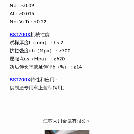
Nb：≤0.09
Al：≥0.015
Nb+V+Ti：≤0.22
BST700X
机械性能：
试样厚度t（mm）：t＜2
抗拉强度σb（Mpa）：≥700
屈服点σs（Mpa）：≥620
断后伸长率或延伸率δ（%）：≥14
BST700X
特性和应用：
供制造专用车上装型钢用。
江苏太川金属有限公司