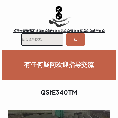
首页
文章
牌号
不锈钢
合金钢
钛合金
铝合金
铜合金
高温合金
精密合金
搜
索
有任何疑问欢迎指导交流
QStE340TM