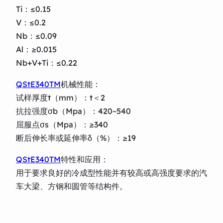
Ti：≤0.15
V：≤0.2
Nb：≤0.09
Al：≥0.015
Nb+V+Ti：≤0.22
QStE340TM
机械性能：
试样厚度t（mm）：t＜2
抗拉强度σb（Mpa）：420~540
屈服点σs（Mpa）：≥340
断后伸长率或延伸率δ（%）：≥19
QStE340TM
特性和应用：
用于要求良好的冷成型性能并有较高或高强度要求的汽
车大梁、方钢和圆管等结构件。