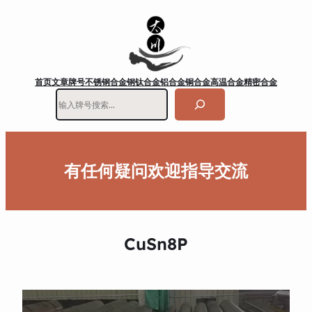
首页
文章
牌号
不锈钢
合金钢
钛合金
铝合金
铜合金
高温合金
精密合金
搜
索
有任何疑问欢迎指导交流
CuSn8P