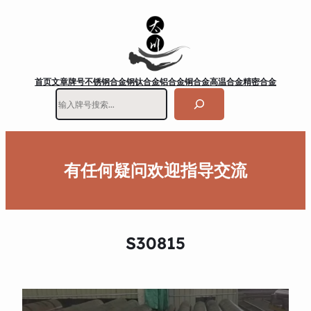
首页
文章
牌号
不锈钢
合金钢
钛合金
铝合金
铜合金
高温合金
精密合金
搜
索
有任何疑问欢迎指导交流
S30815