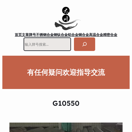
首页
文章
牌号
不锈钢
合金钢
钛合金
铝合金
铜合金
高温合金
精密合金
搜
索
有任何疑问欢迎指导交流
G10550