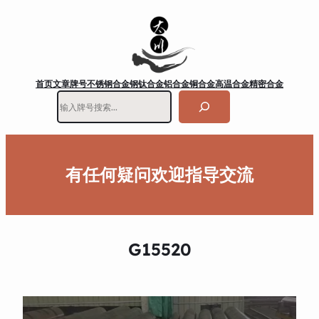
首页
文章
牌号
不锈钢
合金钢
钛合金
铝合金
铜合金
高温合金
精密合金
搜
索
有任何疑问欢迎指导交流
G15520