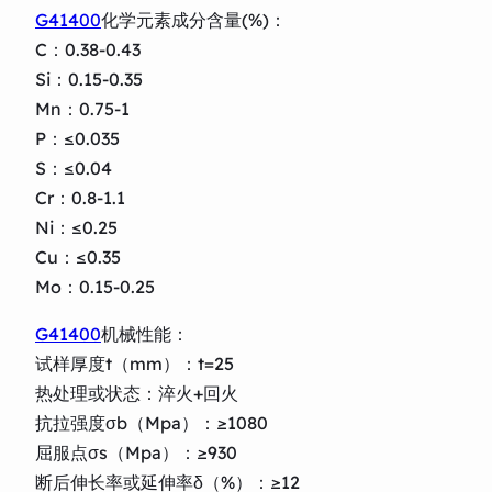
G41400
化学元素成分含量(%)：
C：0.38-0.43
Si：0.15-0.35
Mn：0.75-1
P：≤0.035
S：≤0.04
Cr：0.8-1.1
Ni：≤0.25
Cu：≤0.35
Mo：0.15-0.25
G41400
机械性能：
试样厚度t（mm）：t=25
热处理或状态：淬火+回火
抗拉强度σb（Mpa）：≥1080
屈服点σs（Mpa）：≥930
断后伸长率或延伸率δ（%）：≥12