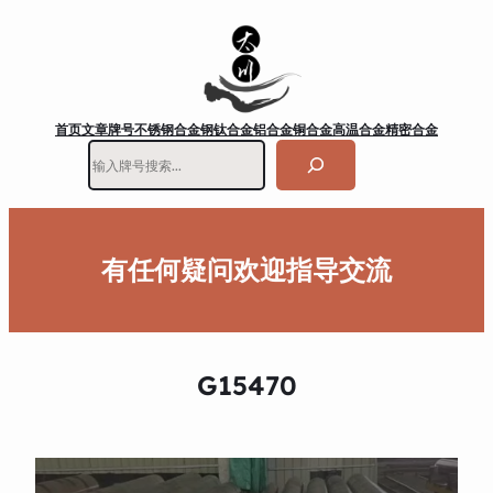
首页
文章
牌号
不锈钢
合金钢
钛合金
铝合金
铜合金
高温合金
精密合金
搜
索
有任何疑问欢迎指导交流
G15470