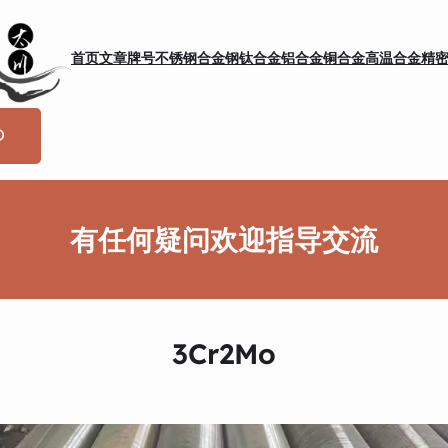
首页
文章
牌号
不锈钢
合金钢
钛合金
铝合金
铜合金
高温合金
精
有任何疑问欢迎指导交流
3Cr2Mo