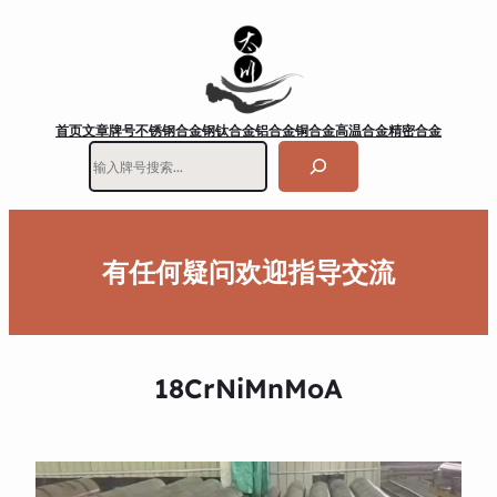
首页
文章
牌号
不锈钢
合金钢
钛合金
铝合金
铜合金
高温合金
精密合金
搜
索
有任何疑问欢迎指导交流
18CrNiMnMoA