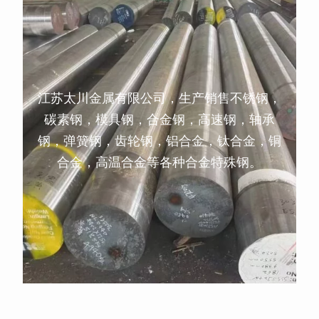
江苏太川金属有限公司，生产销售不锈钢，
碳素钢，模具钢，合金钢，高速钢，轴承
钢，弹簧钢，齿轮钢，铝合金，钛合金，铜
合金，高温合金等各种合金特殊钢。