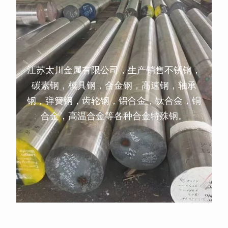
江苏太川金属有限公司，生产销售不锈钢，
碳素钢，模具钢，合金钢，高速钢，轴承
钢，弹簧钢，齿轮钢，铝合金，钛合金，铜
合金，高温合金等各种合金特殊钢。