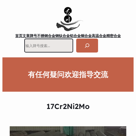
首页
文章
牌号
不锈钢
合金钢
钛合金
铝合金
铜合金
高温合金
精密合金
搜
索
有任何疑问欢迎指导交流
17Cr2Ni2Mo