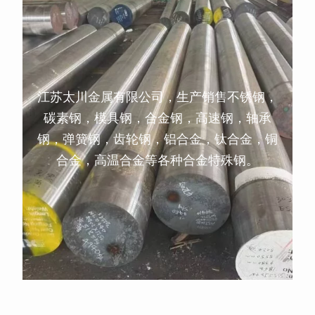
江苏太川金属有限公司，生产销售不锈钢，
碳素钢，模具钢，合金钢，高速钢，轴承
钢，弹簧钢，齿轮钢，铝合金，钛合金，铜
合金，高温合金等各种合金特殊钢。