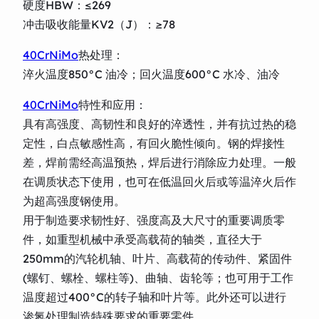
硬度HBW：≤269
冲击吸收能量KV2（J）：≥78
40CrNiMo
热处理：
淬火温度850°C 油冷；回火温度600°C 水冷、油冷
40CrNiMo
特性和应用：
具有高强度、高韧性和良好的淬透性，并有抗过热的稳
定性，白点敏感性高，有回火脆性倾向。钢的焊接性
差，焊前需经高温预热，焊后进行消除应力处理。一般
在调质状态下使用，也可在低温回火后或等温淬火后作
为超高强度钢使用。
用于制造要求韧性好、强度高及大尺寸的重要调质零
件，如重型机械中承受高载荷的轴类，直径大于
250mm的汽轮机轴、叶片、高载荷的传动件、紧固件
(螺钉、螺栓、螺柱等)、曲轴、齿轮等；也可用于工作
温度超过400°C的转子轴和叶片等。此外还可以进行
渗氮处理制造特殊要求的重要零件。