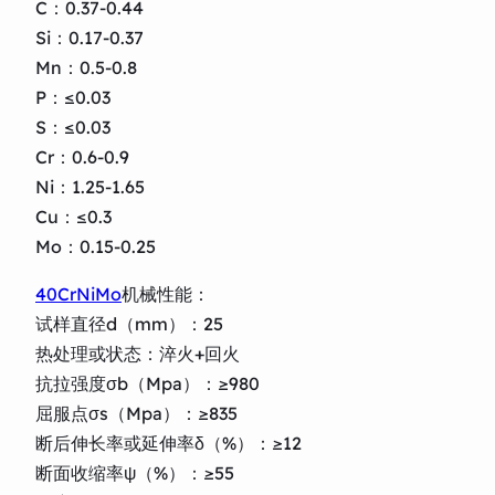
C：0.37-0.44
Si：0.17-0.37
Mn：0.5-0.8
P：≤0.03
S：≤0.03
Cr：0.6-0.9
Ni：1.25-1.65
Cu：≤0.3
Mo：0.15-0.25
40CrNiMo
机械性能：
试样直径d（mm）：25
热处理或状态：淬火+回火
抗拉强度σb（Mpa）：≥980
屈服点σs（Mpa）：≥835
断后伸长率或延伸率δ（%）：≥12
断面收缩率ψ（%）：≥55