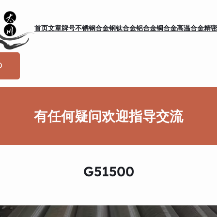
首页
文章
牌号
不锈钢
合金钢
钛合金
铝合金
铜合金
高温合金
精
有任何疑问欢迎指导交流
G51500