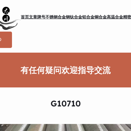
首页
文章
牌号
不锈钢
合金钢
钛合金
铝合金
铜合金
高温合金
精
有任何疑问欢迎指导交流
G10710