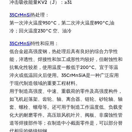
冲击吸收能量KV2（J）：≥31
35CrMnSi
热处理：
第一次淬火温度950°C，第二次淬火温度890°C,油
冷；回火温度230°C 空、油冷
35CrMnSi
特性和应用：
低合金超高强度钢，热处理后具有良好的综合力学性
能，淬透性、焊接性和加工成形性均较好，但耐蚀性和
抗氧化性较差，使用温度一般低于200°C。宜于等温
淬火或低温回火后使用。35CrMnSiA是一种广泛应用
于现代制造领域的重要工程材料。
用于制造高强度、中速、重载荷的零件及高强度构件，
如飞机起落架、齿轮、轴、离合器、链轮、砂轮轴、轴
套、螺栓、螺母等。还可用于制造工作温度低、负载变
化大的耐磨零件。高压鼓风机叶片、阀板、非腐蚀性管
道等焊接部件等；在制造中小截面零件是，可以部分替
代相应的铬镍钼钢。