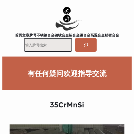
首页
文章
牌号
不锈钢
合金钢
钛合金
铝合金
铜合金
高温合金
精密合金
搜
索
有任何疑问欢迎指导交流
35CrMnSi