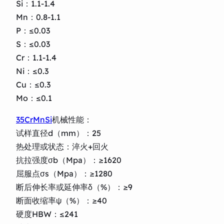
Si：1.1-1.4
Mn：0.8-1.1
P：≤0.03
S：≤0.03
Cr：1.1-1.4
Ni：≤0.3
Cu：≤0.3
Mo：≤0.1
35CrMnSi
机械性能：
试样直径d（mm）：25
热处理或状态：淬火+回火
抗拉强度σb（Mpa）：≥1620
屈服点σs（Mpa）：≥1280
断后伸长率或延伸率δ（%）：≥9
断面收缩率ψ（%）：≥40
硬度HBW：≤241