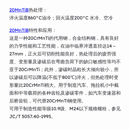
20MnTiB
热处理：
淬火温度860°C油冷；回火温度200°C 水冷、空冷
20MnTiB
特性和应用：
这是一种20CrMnTi的代用钢，合金结构钢，具有良好
的力学性能和工艺性能，在油中临界淬透直径达14～
27mm，正火后可切削性能良好，热处理后的疲劳强
度、变形量及渗碳后在弯曲负荷下的缺口敏感性等均不
亚于20CrMnTi；此外，渗碳时晶粒长大倾向较小，所
以渗碳后可以降温(不低于800℃)淬火，但热处理时变
形量比20CrMnTi稍大。用于制造汽车、拖拉机小中截
面和中等载荷的各种齿轮及渗碳零件，如汽车变速器和
后桥齿轮，可代替20CrMnTi钢使用。
可用于制造性能等级10.9级、M24以下规格螺栓，参见
JC/T 5057.40-1995。