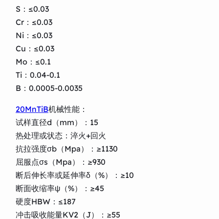
S：≤0.03
Cr：≤0.03
Ni：≤0.03
Cu：≤0.03
Mo：≤0.1
Ti：0.04-0.1
B：0.0005-0.0035
20MnTiB
机械性能：
试样直径d（mm）：15
热处理或状态：淬火+回火
抗拉强度σb（Mpa）：≥1130
屈服点σs（Mpa）：≥930
断后伸长率或延伸率δ（%）：≥10
断面收缩率ψ（%）：≥45
硬度HBW：≤187
冲击吸收能量KV2（J）：≥55