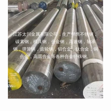
江苏太川金属有限公司，生产销售不锈钢，
碳素钢，模具钢，合金钢，高速钢，轴承
钢，弹簧钢，齿轮钢，铝合金，钛合金，铜
合金，高温合金等各种合金特殊钢。