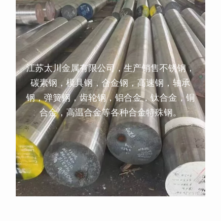
江苏太川金属有限公司，生产销售不锈钢，
碳素钢，模具钢，合金钢，高速钢，轴承
钢，弹簧钢，齿轮钢，铝合金，钛合金，铜
合金，高温合金等各种合金特殊钢。