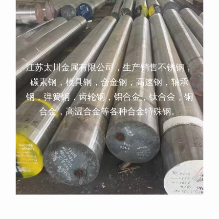
江苏太川金属有限公司，生产销售不锈钢，
碳素钢，模具钢，合金钢，高速钢，轴承
钢，弹簧钢，齿轮钢，铝合金，钛合金，铜
合金，高温合金等各种合金特殊钢。