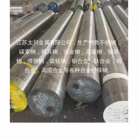
江苏太川金属有限公司，生产销售不锈钢，
碳素钢，模具钢，合金钢，高速钢，轴承
钢，弹簧钢，齿轮钢，铝合金，钛合金，铜
合金，高温合金等各种合金特殊钢。