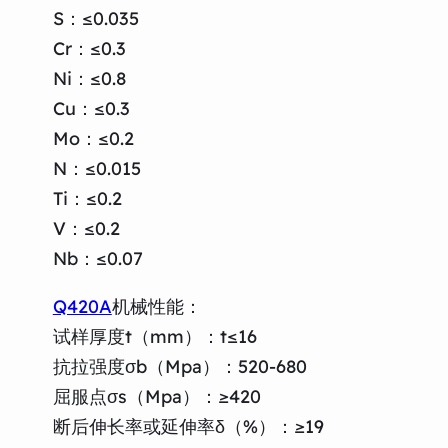
S：≤0.035
Cr：≤0.3
Ni：≤0.8
Cu：≤0.3
Mo：≤0.2
N：≤0.015
Ti：≤0.2
V：≤0.2
Nb：≤0.07
Q420A
机械性能：
试样厚度t（mm）：t≤16
抗拉强度σb（Mpa）：520-680
屈服点σs（Mpa）：≥420
断后伸长率或延伸率δ（%）：≥19