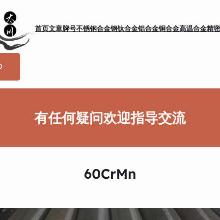
首页
文章
牌号
不锈钢
合金钢
钛合金
铝合金
铜合金
高温合金
精
有任何疑问欢迎指导交流
60CrMn