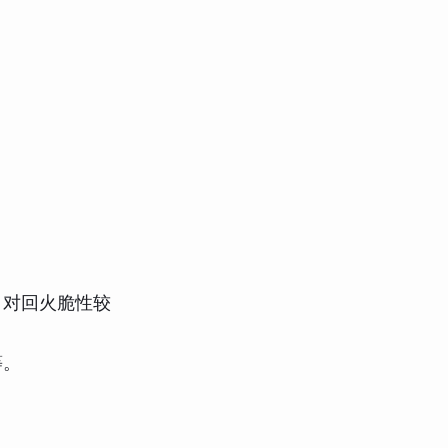
，对回火脆性较
等。