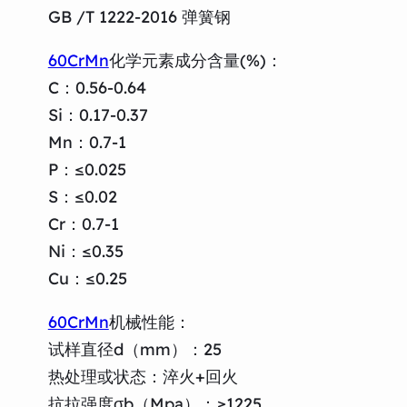
GB /T 1222-2016 弹簧钢
60CrMn
化学元素成分含量(%)：
C：0.56-0.64
Si：0.17-0.37
Mn：0.7-1
P：≤0.025
S：≤0.02
Cr：0.7-1
Ni：≤0.35
Cu：≤0.25
60CrMn
机械性能：
试样直径d（mm）：25
热处理或状态：淬火+回火
抗拉强度σb（Mpa）：≥1225