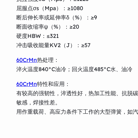
屈服点σs（Mpa）：≥1080
断后伸长率或延伸率δ（%）：≥9
断面收缩率ψ（%）：≥20
硬度HBW：≤321
冲击吸收能量KV2（J）：≥57
60CrMn
热处理：
淬火温度840°C油冷；回火温度485°C水、油冷
60CrMn
特性和应用：
有较高的强韧性，淬透性好，热加工性能、抗脱
敏感，焊接性差。
用作重载荷、高应力条件下工作的大型弹簧，如