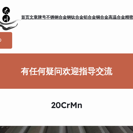
首页
文章
牌号
不锈钢
合金钢
钛合金
铝合金
铜合金
高温合金
精
有任何疑问欢迎指导交流
20CrMn