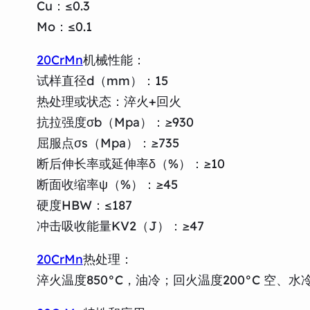
Cu：≤0.3
Mo：≤0.1
20CrMn
机械性能：
试样直径d（mm）：15
热处理或状态：淬火+回火
抗拉强度σb（Mpa）：≥930
屈服点σs（Mpa）：≥735
断后伸长率或延伸率δ（%）：≥10
断面收缩率ψ（%）：≥45
硬度HBW：≤187
冲击吸收能量KV2（J）：≥47
20CrMn
热处理：
淬火温度850°C，油冷；回火温度200°C 空、水