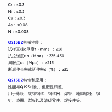
Cr：≤0.3
Ni：≤0.3
Cu：≤0.3
As：≤0.08
N：≤0.008
Q215BZ
机械性能：
试样直径d厚度t（mm）：≤16
抗拉强度σb（Mpa）：335-450
屈服点σs（Mpa）：≥215
断后伸长率或延伸率δ（%）：≥31
Q215BZ
特性和应用：
性能与Q195相似，但塑性稍差。
用于薄板、镀锌钢丝、钢丝网、焊管、地脚螺栓、铆
钉、垫圈、犁板以及渗碳零件、焊接件等。