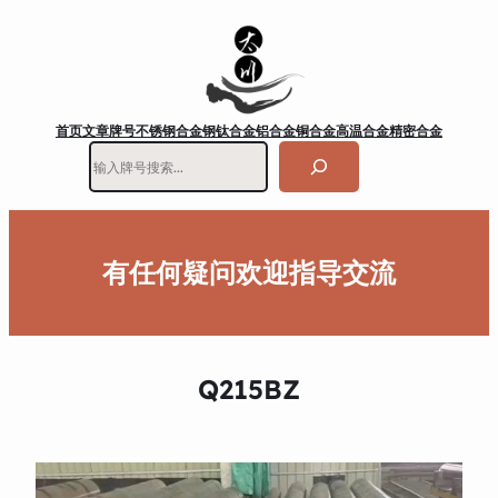
首页
文章
牌号
不锈钢
合金钢
钛合金
铝合金
铜合金
高温合金
精密合金
搜
索
有任何疑问欢迎指导交流
Q215BZ