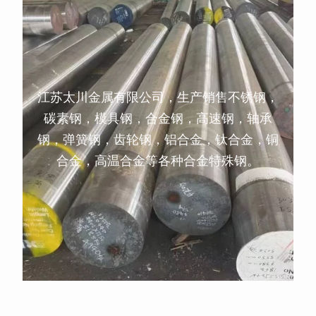
江苏太川金属有限公司，生产销售不锈钢，
碳素钢，模具钢，合金钢，高速钢，轴承
钢，弹簧钢，齿轮钢，铝合金，钛合金，铜
合金，高温合金等各种合金特殊钢。