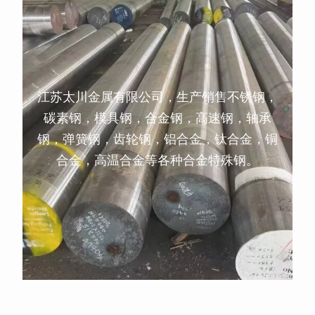
江苏太川金属有限公司，生产销售不锈钢，
碳素钢，模具钢，合金钢，高速钢，轴承
钢，弹簧钢，齿轮钢，铝合金，钛合金，铜
合金，高温合金等各种合金特殊钢。