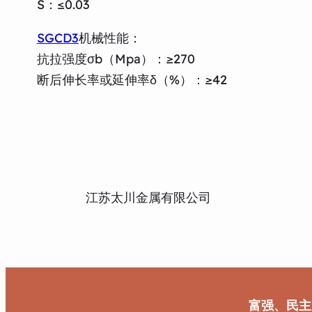
S：≤0.03
SGCD3
机械性能：
抗拉强度σb（Mpa）：≥270
断后伸长率或延伸率δ（%）：≥42
江苏太川金属有限公司
富强、民主