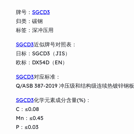
牌号：
SGCD3
归类：碳钢
标签：深冲压用
SGCD3
近似牌号对照表：
日标：SGCD3（JIS）
欧标：DX54D（EN）
SGCD3
对应标准：
Q/ASB 387-2019 冲压级和结构级连续热镀锌钢
SGCD3
化学元素成分含量(%)：
C：≤0.08
Mn：≤0.45
P：≤0.03