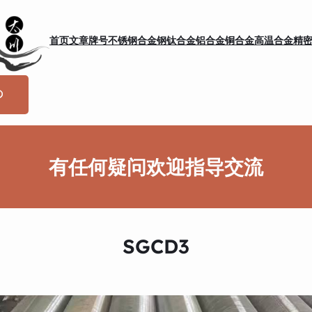
首页
文章
牌号
不锈钢
合金钢
钛合金
铝合金
铜合金
高温合金
精
有任何疑问欢迎指导交流
SGCD3