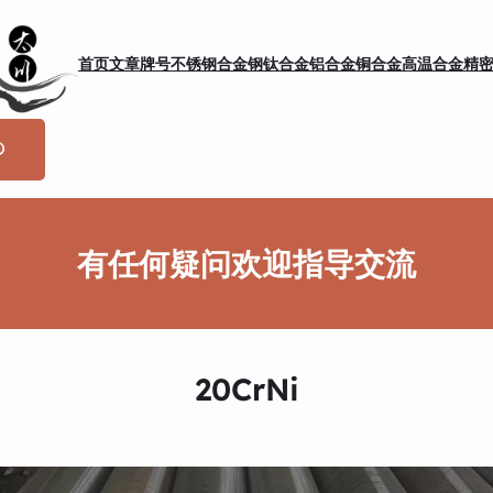
首页
文章
牌号
不锈钢
合金钢
钛合金
铝合金
铜合金
高温合金
精
有任何疑问欢迎指导交流
20CrNi