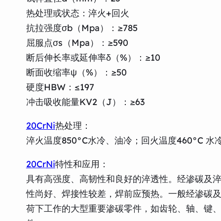
热处理或状态：淬火+回火
抗拉强度σb（Mpa）：≥785
屈服点σs（Mpa）：≥590
断后伸长率或延伸率δ（%）：≥10
断面收缩率ψ（%）：≥50
硬度HBW：≤197
冲击吸收能量KV2（J）：≥63
20CrNi
热处理：
淬火温度850°C水冷、油冷；回火温度460°C 水
20CrNi
特性和应用：
具有高强度、高韧性和良好的淬透性。经渗碳及
性尚好、焊接性较差，焊前应预热。一般经渗碳
荷下工作的大型重要渗碳零件，如齿轮、轴、键