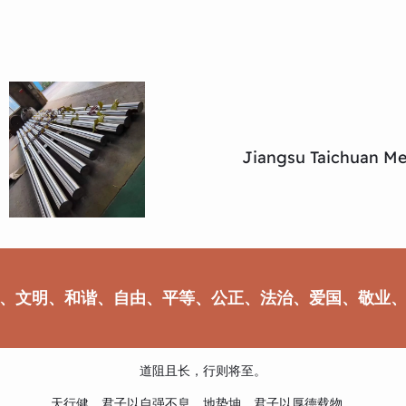
Jiangsu Taichuan Met
、文明、和谐、自由、平等、公正、法治、爱国、敬业
道阻且长，行则将至。
天行健，君子以自强不息，地势坤，君子以厚德载物。