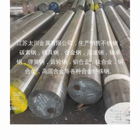
江苏太川金属有限公司，生产销售不锈钢，
碳素钢，模具钢，合金钢，高速钢，轴承
钢，弹簧钢，齿轮钢，铝合金，钛合金，铜
合金，高温合金等各种合金特殊钢。