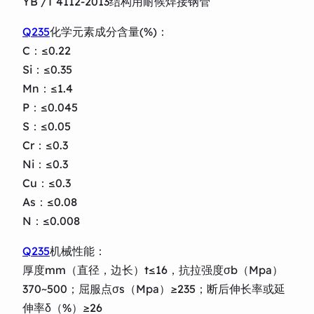
YB /T 4112-2013结构用耐候焊接钢管
Q235
化学元素成分含量(%)：
C：≤0.22
Si：≤0.35
Mn：≤1.4
P：≤0.045
S：≤0.05
Cr：≤0.3
Ni：≤0.3
Cu：≤0.3
As：≤0.08
N：≤0.008
Q235
机械性能：
厚度mm（直径，边长）t≤16，抗拉强度σb（Mpa）
370~500；屈服点σs（Mpa）≥235；断后伸长率或延
伸率δ（%）≥26