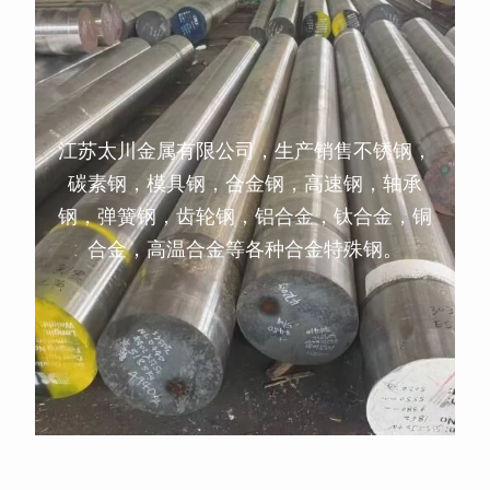
江苏太川金属有限公司，生产销售不锈钢，
碳素钢，模具钢，合金钢，高速钢，轴承
钢，弹簧钢，齿轮钢，铝合金，钛合金，铜
合金，高温合金等各种合金特殊钢。