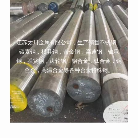
江苏太川金属有限公司，生产销售不锈钢，
碳素钢，模具钢，合金钢，高速钢，轴承
钢，弹簧钢，齿轮钢，铝合金，钛合金，铜
合金，高温合金等各种合金特殊钢。