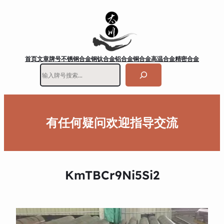
首页
文章
牌号
不锈钢
合金钢
钛合金
铝合金
铜合金
高温合金
精密合金
搜
索
有任何疑问欢迎指导交流
KmTBCr9Ni5Si2