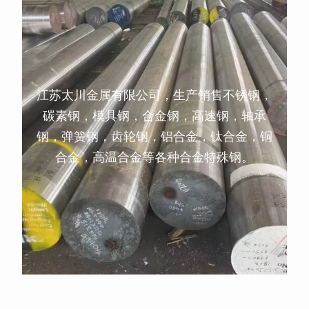
江苏太川金属有限公司，生产销售不锈钢，
碳素钢，模具钢，合金钢，高速钢，轴承
钢，弹簧钢，齿轮钢，铝合金，钛合金，铜
合金，高温合金等各种合金特殊钢。