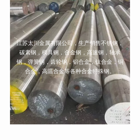
江苏太川金属有限公司，生产销售不锈钢，
碳素钢，模具钢，合金钢，高速钢，轴承
钢，弹簧钢，齿轮钢，铝合金，钛合金，铜
合金，高温合金等各种合金特殊钢。