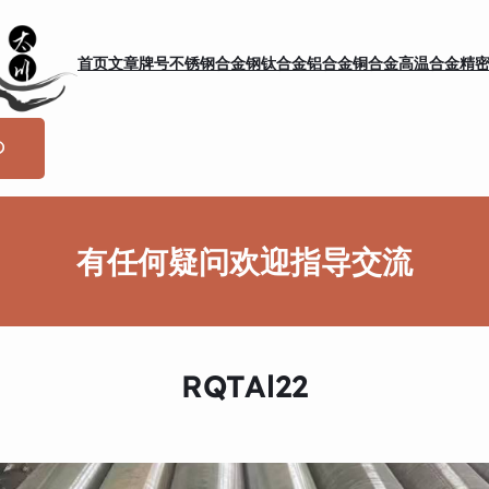
首页
文章
牌号
不锈钢
合金钢
钛合金
铝合金
铜合金
高温合金
精
有任何疑问欢迎指导交流
RQTAl22