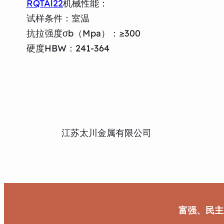
RQTAl22
机械性能：
试样条件：室温
抗拉强度σb（Mpa）：≥300
硬度HBW：241-364
江苏太川金属有限公司
富强、民主