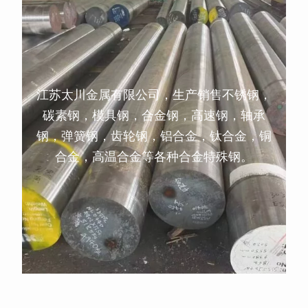
江苏太川金属有限公司，生产销售不锈钢，
碳素钢，模具钢，合金钢，高速钢，轴承
钢，弹簧钢，齿轮钢，铝合金，钛合金，铜
合金，高温合金等各种合金特殊钢。