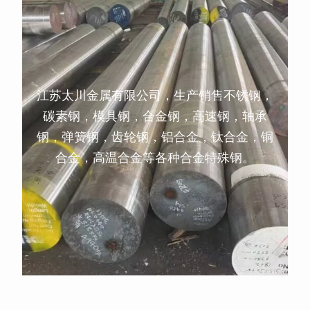
江苏太川金属有限公司，生产销售不锈钢，
碳素钢，模具钢，合金钢，高速钢，轴承
钢，弹簧钢，齿轮钢，铝合金，钛合金，铜
合金，高温合金等各种合金特殊钢。