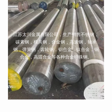
江苏太川金属有限公司，生产销售不锈钢，
碳素钢，模具钢，合金钢，高速钢，轴承
钢，弹簧钢，齿轮钢，铝合金，钛合金，铜
合金，高温合金等各种合金特殊钢。