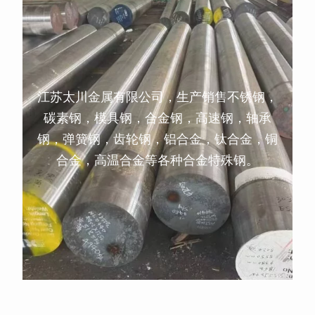
江苏太川金属有限公司，生产销售不锈钢，
碳素钢，模具钢，合金钢，高速钢，轴承
钢，弹簧钢，齿轮钢，铝合金，钛合金，铜
合金，高温合金等各种合金特殊钢。