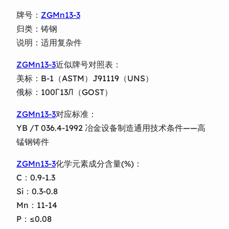
牌号：
ZGMn13-3
归类：铸钢
说明：适用复杂件
ZGMn13-3
近似牌号对照表：
美标：B-1（ASTM）J91119（UNS）
俄标：100Г13Л（GOST）
ZGMn13-3
对应标准：
YB /T 036.4-1992 冶金设备制造通用技术条件——高
锰钢铸件
ZGMn13-3
化学元素成分含量(%)：
C：0.9-1.3
Si：0.3-0.8
Mn：11-14
P：≤0.08