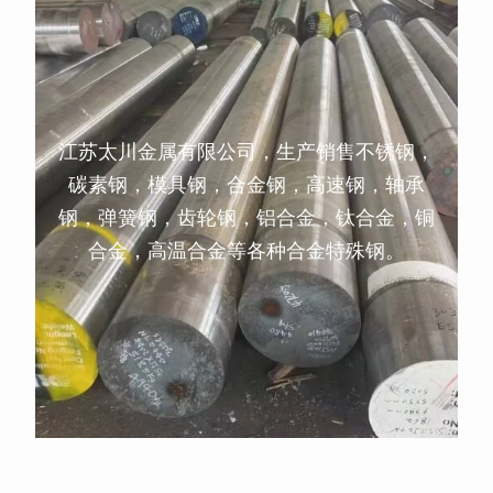
江苏太川金属有限公司，生产销售不锈钢，
碳素钢，模具钢，合金钢，高速钢，轴承
钢，弹簧钢，齿轮钢，铝合金，钛合金，铜
合金，高温合金等各种合金特殊钢。