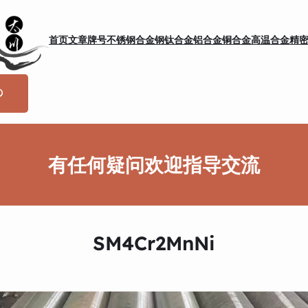
首页
文章
牌号
不锈钢
合金钢
钛合金
铝合金
铜合金
高温合金
精
有任何疑问欢迎指导交流
SM4Cr2MnNi