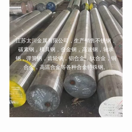
江苏太川金属有限公司，生产销售不锈钢，
碳素钢，模具钢，合金钢，高速钢，轴承
钢，弹簧钢，齿轮钢，铝合金，钛合金，铜
合金，高温合金等各种合金特殊钢。