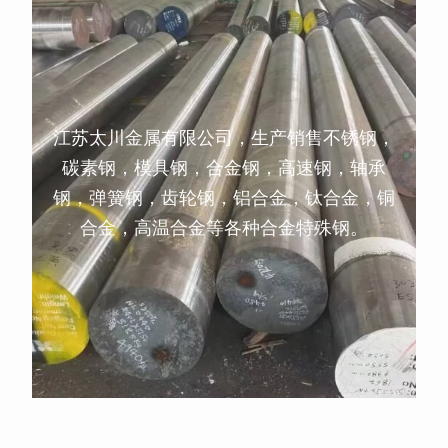
江苏太川金属有限公司，生产销售不锈钢，
碳素钢，模具钢，合金钢，高速钢，轴承
钢，弹簧钢，齿轮钢，铝合金，钛合金，铜
合金，高温合金等各种合金特殊钢。