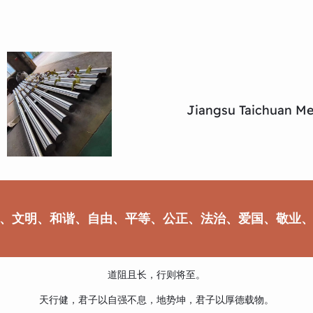
Jiangsu Taichuan Met
、文明、和谐、自由、平等、公正、法治、爱国、敬业
道阻且长，行则将至。
天行健，君子以自强不息，地势坤，君子以厚德载物。