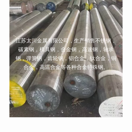
江苏太川金属有限公司，生产销售不锈钢，
碳素钢，模具钢，合金钢，高速钢，轴承
钢，弹簧钢，齿轮钢，铝合金，钛合金，铜
合金，高温合金等各种合金特殊钢。