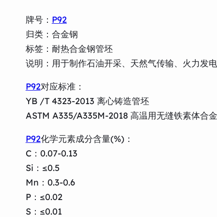
牌号：
P92
归类：合金钢
标签：耐热合金钢管坯
说明：用于制作石油开采、天然气传输、火力发
P92
对应标准：
YB /T 4323-2013 离心铸造管坯
ASTM A335/A335M-2018 高温用无缝铁素体
P92
化学元素成分含量(%)：
C：0.07-0.13
Si：≤0.5
Mn：0.3-0.6
P：≤0.02
S：≤0.01