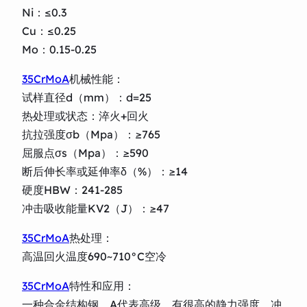
Ni：≤0.3
Cu：≤0.25
Mo：0.15-0.25
35CrMoA
机械性能：
试样直径d（mm）：d=25
热处理或状态：淬火+回火
抗拉强度σb（Mpa）：≥765
屈服点σs（Mpa）：≥590
断后伸长率或延伸率δ（%）：≥14
硬度HBW：241-285
冲击吸收能量KV2（J）：≥47
35CrMoA
热处理：
高温回火温度690~710°C空冷
35CrMoA
特性和应用：
一种合金结构钢，A代表高级。有很高的静力强度、冲