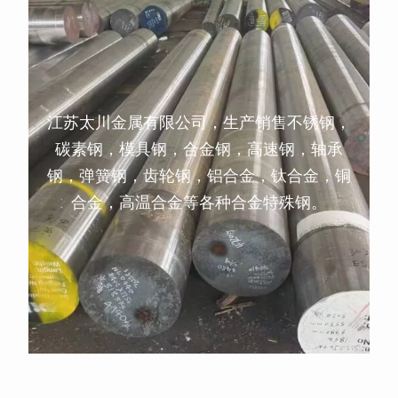
江苏太川金属有限公司，生产销售不锈钢，
碳素钢，模具钢，合金钢，高速钢，轴承
钢，弹簧钢，齿轮钢，铝合金，钛合金，铜
合金，高温合金等各种合金特殊钢。