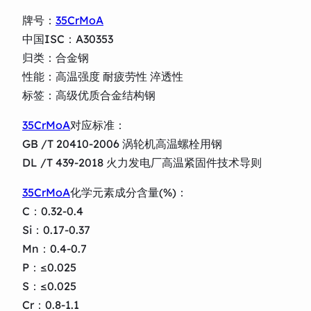
牌号：
35CrMoA
中国ISC：A30353
归类：合金钢
性能：高温强度 耐疲劳性 淬透性
标签：高级优质合金结构钢
35CrMoA
对应标准：
GB /T 20410-2006 涡轮机高温螺栓用钢
DL /T 439-2018 火力发电厂高温紧固件技术导则
35CrMoA
化学元素成分含量(%)：
C：0.32-0.4
Si：0.17-0.37
Mn：0.4-0.7
P：≤0.025
S：≤0.025
Cr：0.8-1.1