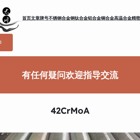
首页
文章
牌号
不锈钢
合金钢
钛合金
铝合金
铜合金
高温合金
精
有任何疑问欢迎指导交流
42CrMoA