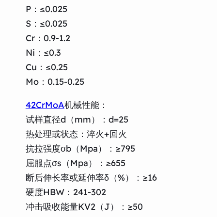
P：≤0.025
S：≤0.025
Cr：0.9-1.2
Ni：≤0.3
Cu：≤0.25
Mo：0.15-0.25
42CrMoA
机械性能：
试样直径d（mm）：d=25
热处理或状态：淬火+回火
抗拉强度σb（Mpa）：≥795
屈服点σs（Mpa）：≥655
断后伸长率或延伸率δ（%）：≥16
硬度HBW：241-302
冲击吸收能量KV2（J）：≥50